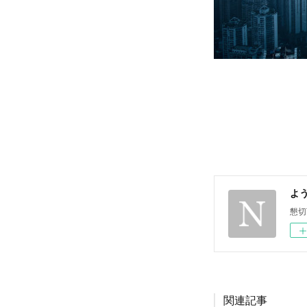
よう
懇切
関連記事