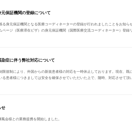
身元保証機関の登録について
係る身元保証機関となる医療コーディネーターの登録が行われましたことをお知ら
ムページ（医療滞在ビザ）の身元保証機関（国際医療交流コーディネーター）登録
感染症に伴う弊社対応について
制限規制により、外国からの新規患者様の対応を一時休止しております。現在、既
いる患者様につきましては安全を確保させていただいた上で、随時、対応させて頂
らせ
人輝鳳会様との業務提携を開始しました。